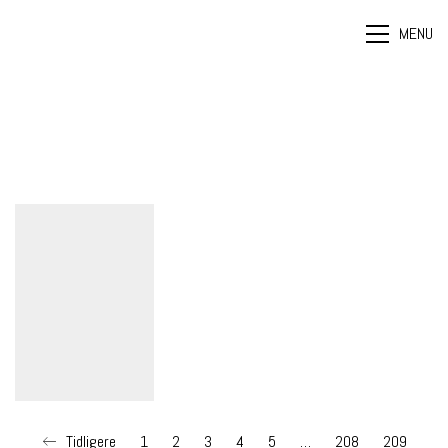
MENU
Tidligere
1
2
3
4
5
…
208
209