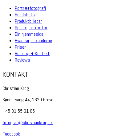
Portrætfotografi
Headshots
Produktbilleder
Sportsportrætter
Din hjemmeside
Hvad siger kunderne
Priser
Booking & Kontakt
Reviews
KONTAKT
Christian Krog
Søndervang 44, 2670 Greve
+45 31 55 31 65
fotograf@christiankrog.dk
Facebook