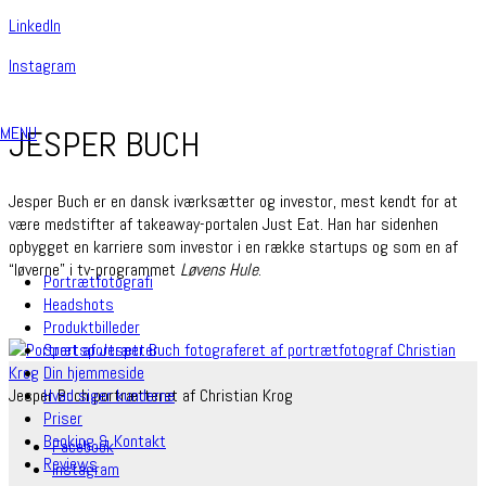
Linkedln
Instagram
MENU
JESPER BUCH
Jesper Buch er en dansk iværksætter og investor, mest kendt for at
være medstifter af takeaway-portalen Just Eat. Han har sidenhen
opbygget en karriere som investor i en række startups og som en af
“løverne” i tv-programmet
Løvens Hule
.
Portrætfotografi
Headshots
Produktbilleder
Sportsportrætter
Din hjemmeside
Jesper Buch portrætteret af Christian Krog
Hvad siger kunderne
Priser
Booking & Kontakt
Facebook
Reviews
Instagram