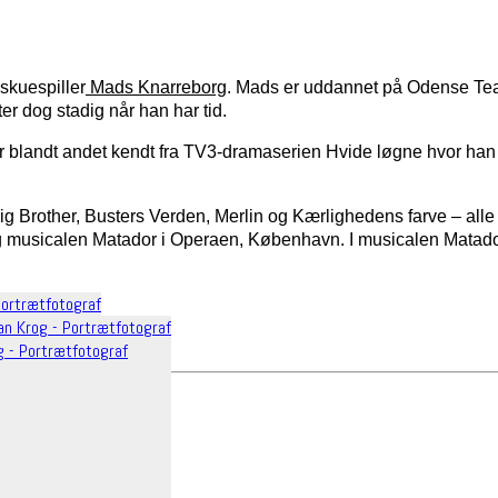
 skuespiller
Mads Knarreborg
. Mads er uddannet på Odense Teat
ter dog stadig når han har tid.
r blandt andet kendt fra TV3-dramaserien Hvide løgne hvor ha
ig Brother, Busters Verden, Merlin og Kærlighedens farve – all
g musicalen Matador i Operaen, København. I musicalen Matado