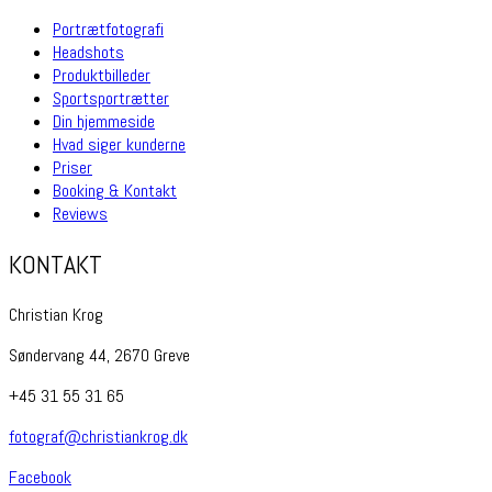
Portrætfotografi
Headshots
Produktbilleder
Sportsportrætter
Din hjemmeside
Hvad siger kunderne
Priser
Booking & Kontakt
Reviews
KONTAKT
Christian Krog
Søndervang 44, 2670 Greve
+45 31 55 31 65
fotograf@christiankrog.dk
Facebook