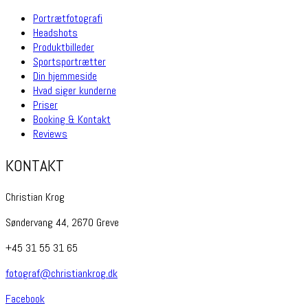
Portrætfotografi
Headshots
Produktbilleder
Sportsportrætter
Din hjemmeside
Hvad siger kunderne
Priser
Booking & Kontakt
Reviews
KONTAKT
Christian Krog
Søndervang 44, 2670 Greve
+45 31 55 31 65
fotograf@christiankrog.dk
Facebook