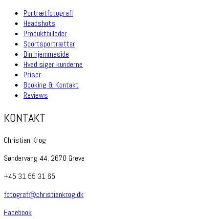
Portrætfotografi
Headshots
Produktbilleder
Sportsportrætter
Din hjemmeside
Hvad siger kunderne
Priser
Booking & Kontakt
Reviews
KONTAKT
Christian Krog
Søndervang 44, 2670 Greve
+45 31 55 31 65
fotograf@christiankrog.dk
Facebook