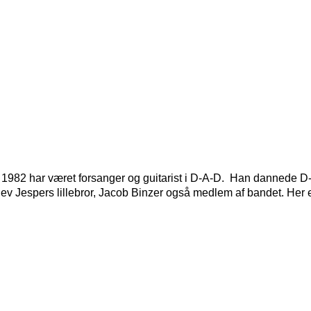
1982 har været forsanger og guitarist i
D-A-D.
Han dannede
D
ev Jespers lillebror,
Jacob Binzer
også medlem af bandet. Her e