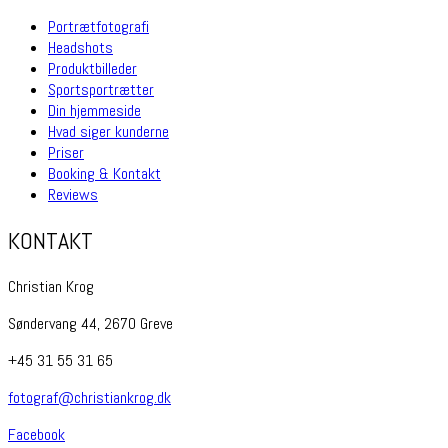
Portrætfotografi
Headshots
Produktbilleder
Sportsportrætter
Din hjemmeside
Hvad siger kunderne
Priser
Booking & Kontakt
Reviews
KONTAKT
Christian Krog
Søndervang 44, 2670 Greve
+45 31 55 31 65
fotograf@christiankrog.dk
Facebook