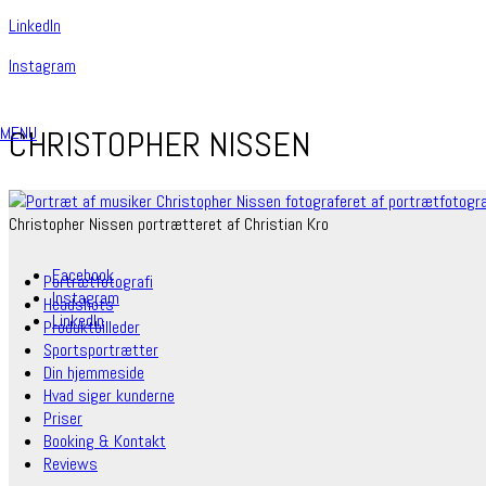
Linkedln
Instagram
MENU
CHRISTOPHER NISSEN
Christopher Nissen portrætteret af Christian Kro
Facebook
Portrætfotografi
Instagram
Headshots
LinkedIn
Produktbilleder
Sportsportrætter
Din hjemmeside
Hvad siger kunderne
Priser
Booking & Kontakt
Reviews