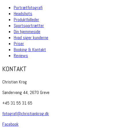
Portrætfotografi
Headshots
Produktbilleder
Sportsportrætter
Din hjemmeside
Hvad siger kunderne
Priser
Booking & Kontakt
Reviews
KONTAKT
Christian Krog
Søndervang 44, 2670 Greve
+45 31 55 31 65
fotograf@christiankrog.dk
Facebook